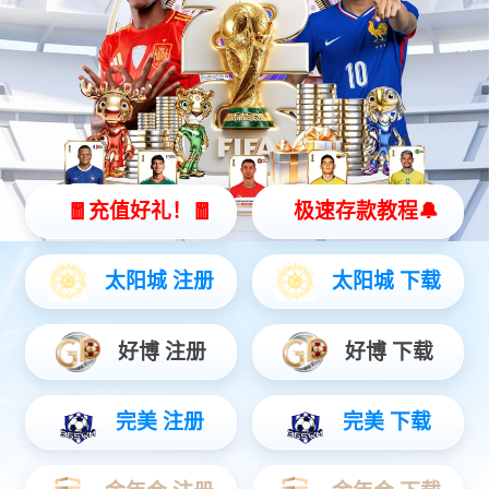
XP201
专用编程器XP201能够用于读写大众钥匙芯片数据、克隆
和生成专用钥匙、读写车载EEPROM数据，以及读写
Freescale 9S12系列MCU。XP201编程器需要与加载有编
程器软件的诊断设备配合使用，读写设备数据快速准确可
靠。